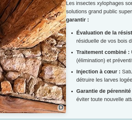
Les insectes xylophages so
solutions grand public superf
garantir :
Évaluation de la résis
résiduelle de vos bois d
Traitement combiné :
U
(élimination) et préventi
Injection à cœur :
Satu
détruire les larves logé
Garantie de pérennité 
éviter toute nouvelle at