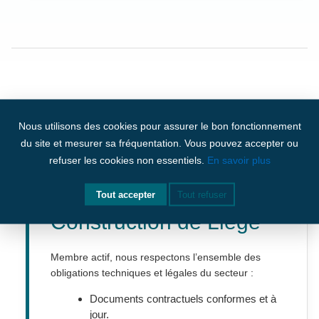
Nous utilisons des cookies pour assurer le bon fonctionnement
du site et mesurer sa fréquentation. Vous pouvez accepter ou
refuser les cookies non essentiels.
En savoir plus
Chambre de la
Tout accepter
Tout refuser
Construction de Liège
Membre actif, nous respectons l’ensemble des
obligations techniques et légales du secteur :
Documents contractuels conformes et à
jour.